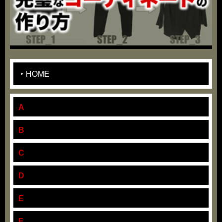
HOME
A
B
C
D
E
F