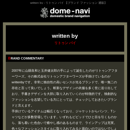
written by - リトゥン バイ 【ブランド ファッション 通販】
written by
リトゥン バイ
BRAND COMMENTARY
2007年に山縣良和と玉井健太郎の手によって誕生したのがリトゥンアフタ
ーワーズ。その株式会社リトゥンアフターワーズが手掛けているのが
writtenbyです。非常に独自性の高いセンスが光るブランドで、唯一無二の
存在と言って良いでしょう。斬新なデザインの衣服を多く世に送り出して
おり、手書きデザインを大胆に取り入れていくのが特徴的です。独創的な
ファッションを志望している方にとっては、チェックしておきたいブラン
ドと言えます。
手掛けているアイテムは幅広くなっており、ジャケットからパンツ、Tシ
ャツなどが多数登場しています。いずれもビビッドでひと目を引くものか
ら、落ち着いた色合いで癒やし感のあるものまで、ラインアップは充実。
色々なファッションスタイルに取り入れてみると面白いのではないでしょ