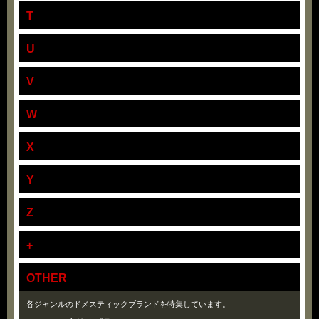
T
U
V
W
X
Y
Z
+
OTHER
各ジャンルのドメスティックブランドを特集しています。