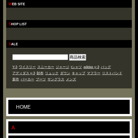
WEB SITE
SHOP LIST
SALE
Y-3
ワイスリー
スニーカー
ジャージ
tシャツ
adidas y-3
バッグ
アディダス y-3
財布
リュック
ダウン
キャップ
マフラー
リストバンド
新作
パーカー
ブーツ
サングラス
メンズ
HOME
A