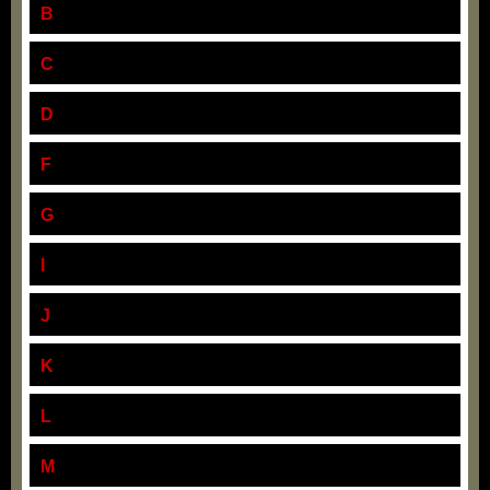
B
C
D
F
G
I
J
K
L
M