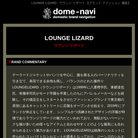
LOUNGE LIZARD - ラウンジ リザード 【ブランド ファッション 通販】
LOUNGE LIZARD
ラウンジ リザード
BRAND COMMENTARY
テーラードジャケットやパンツを中心に、服を着る人のパーソナリティを
引き立て、表現できる余地を残し、バランスのとれた服作り
LOUNGELIZARD（ラウンジリザード）は1998年に八重樫学氏、東郷達也
氏、有働幸司氏がモード学園を卒業したのちにアパレルメーカーなどを経
験し、その後設立をしスタートをさせたファッションブランドで東京都の
原宿にあるキャットストリートに店舗をオープンさせ始まり、2019年にブ
ランドが休止をしています。 シンプルかつ洗練されたデザインの洋服が特
徴でありラウンジリザードの魅力だといわれており、無駄がないベーシッ
クな服が多いため様々なアイテムと合わせやすくどのような服装にも合わ
せられるという魅力があります。 LOUNGELIZARDは細身のシルエットに
作られたコンパクトなシルエットが基本となっており、ジーンズのシルエ