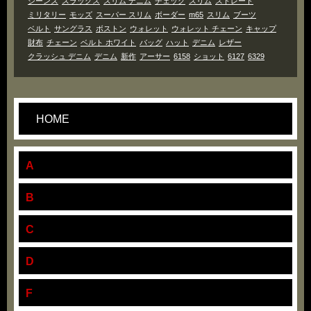
ジーンズ
スラックス
スリム デニム
チェック
スリム
ストレート
ミリタリー
モッズ
スーパー スリム
ボーダー
m65
スリム
ブーツ
ベルト
サングラス
ボストン
ウォレット
ウォレット チェーン
キャップ
財布
チェーン
ベルト ホワイト
バッグ
ハット
デニム
レザー
クラッシュ デニム
デニム
新作
アーサー
6158
ショット
6127
6329
HOME
A
B
C
D
F