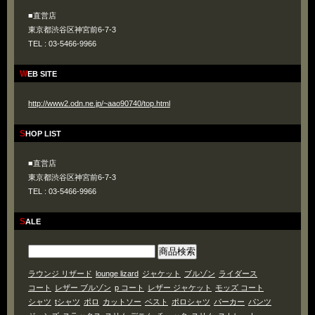
■直営店
東京都渋谷区神宮前6-7-3
TEL : 03-5466-9966
WEB SITE
http://www2.odn.ne.jp/~aao90740/top.html
SHOP LIST
■直営店
東京都渋谷区神宮前6-7-3
TEL : 03-5466-9966
SALE
ラウンジ リザード
lounge lizard
ジャケット
ブルゾン
ライダース
コート
レザー ブルゾン
p コート
レザー ジャケット
モッズ コート
シャツ
tシャツ
ポロ
カットソー
ベスト
ポロシャツ
パーカー
パンツ