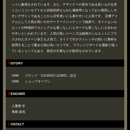
ットに象徴をされています。また、デザイナーの意向である良いものを安
くというコンセプトから比較的抑えられた価格帯となっており着回ししや
すいデザインであることから日常使いにも着やすいと人気です。 定番アイ
テムとして人気が高いのがテーラードジャケットで細身で、タイトなシル
エットが特徴的でカジュアルな着こなしにもモードな着こなしにも合わせ
やすいといわれています。人気の高いジーンズは細身のシルエットにプラ
スされたダメージ加工も人気で、タイトですがストレッチの効いた素材を
使用することで履き心地が良いそうです。 ラウンジリザードを通販で扱っ
ているショップもあり、新品や古着などが販売をされています。
HISTORY
1998 ブランド「LOUNGE LIZARD」設立
1998 ショップオープン
DESIGNER
八重樫 学
東郷 達也
CONTACT