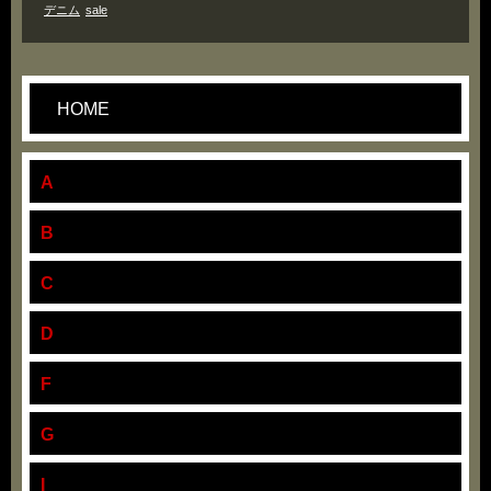
デニム
sale
HOME
A
B
C
D
F
G
I