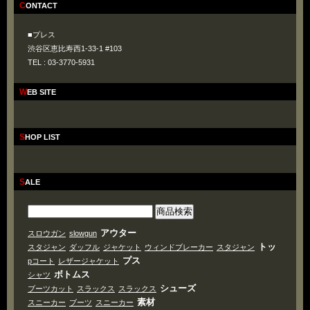
CONTACT
■プレス
渋谷区恵比寿西1-33-1 #103
TEL : 03-3770-5931
WEB SITE
SHOP LIST
SALE
アウター
スロウガン
slowgun
トッ
スタジャン
ダッフル
ジャケット
ウィンドブレーカー
スタジャン
プス
pコート
レザージャケット
ボトムス
シャツ
シューズ
ブーツカット
スラックス
スラックス
素材
スニーカー
ブーツ
スニーカー