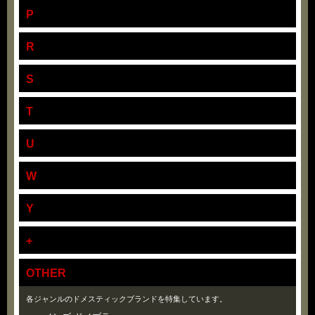
P
R
S
T
U
W
Y
+
OTHER
各ジャンルのドメスティックブランドを特集しています。