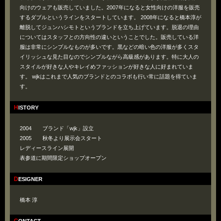
向けのウェアも販売していました。2007年になると女性向けの洋服を販売
するダブルというラインをスタートしています。 2008年になると橋本淳が
離脱してジュンハシモトというブランドを立ち上げています。脱退の理由
についてはスタッフとの方向性の違いということでした。販売している洋
服は非常にシンプルなものが多いです。黒などの暗い色の洋服が多くスタ
イリッシュな見た目なのでシンプルながら高級感があります。特に大人の
スタイルが好きな人やキレイめファッションが好きな人に好まれていま
す。 wjkはこれまで人気のブランドとのコラボも行い常に話題を得ていま
す。
HISTORY
2004 ブランド「wjk」設立
2005 秋冬より展示会スタート
レディースライン展開
表参道に期間限定ショップオープン
DESIGNER
橋本 淳