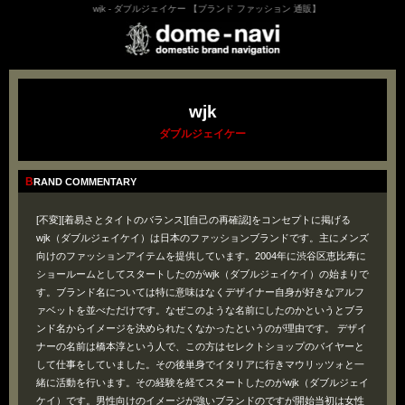
wjk - ダブルジェイケー 【ブランド ファッション 通販】
wjk
ダブルジェイケー
BRAND COMMENTARY
[不変][着易さとタイトのバランス][自己の再確認]をコンセプトに掲げる
wjk（ダブルジェイケイ）は日本のファッションブランドです。主にメンズ
向けのファッションアイテムを提供しています。2004年に渋谷区恵比寿に
ショールームとしてスタートしたのがwjk（ダブルジェイケイ）の始まりで
す。ブランド名については特に意味はなくデザイナー自身が好きなアルフ
ァベットを並べただけです。なぜこのような名前にしたのかというとブラ
ンド名からイメージを決められたくなかったというのが理由です。 デザイ
ナーの名前は橋本淳という人で、この方はセレクトショップのバイヤーと
して仕事をしていました。その後単身でイタリアに行きマウリッツォと一
緒に活動を行います。その経験を経てスタートしたのがwjk（ダブルジェイ
ケイ）です。男性向けのイメージが強いブランドのですが開始当初は女性