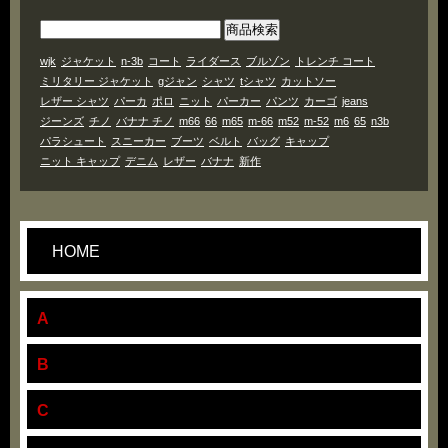
wjk
ジャケット
n-3b
コート
ライダース
ブルゾン
トレンチ コート
ミリタリー ジャケット
gジャン
シャツ
tシャツ
カットソー
レザー シャツ
パーカ
ポロ
ニット
パーカー
パンツ
カーゴ
jeans
ジーンズ
チノ
バナナ チノ
m66
66
m65
m-66
m52
m-52
m6
65
n3b
パラシュート
スニーカー
ブーツ
ベルト
バッグ
キャップ
ニット キャップ
デニム
レザー
バナナ
新作
HOME
A
B
C