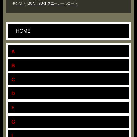
モンツキ
MON TSUKI
スニーカー
pコート
HOME
A
B
C
D
F
G
I