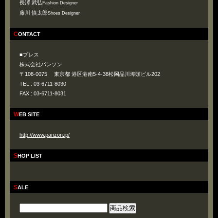
長澤 武弘
Fashion Designer
藤川 慎太郎
Shoes Designer
CONTACT
■プレス
株式会社パンソン
〒108-0075 東京都 港区港南5-4-38松岡品川埠頭ビル202
TEL : 03-6711-8030
FAX : 03-6711-8031
WEB SITE
http://www.panzon.jp/
SHOP LIST
SALE