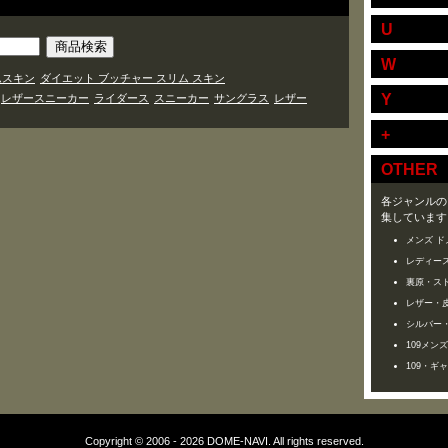
U
W
ムスキン
ダイエット ブッチャー スリム スキン
Y
レザースニーカー
ライダース
スニーカー
サングラス
レザー
+
OTHER
各ジャンルの
集しています
メンズ ド
レディース
裏原・ス
レザー・
シルバー
109メン
109・ギ
Copyright © 2006 - 2026 DOME-NAVI. All rights reserved.