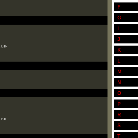
F
G
I
J
.B1F
K
L
M
N
O
P
R
.B1F
S
T