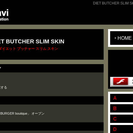
DIET BUTCHER SLIM
HOME
ET BUTCHER SLIM SKIN
ダイエット ブッチャー スリム スキン
このペー
Adobe Fl
Y
ージョン
現する
A
B
URGER boutique」 オープン
C
D