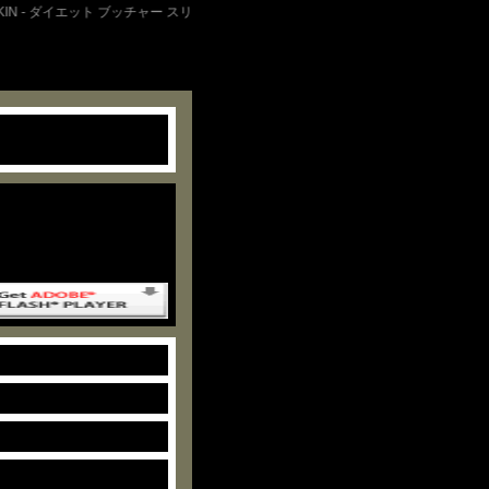
 SKIN - ダイエット ブッチャー スリム スキン 【ブランド ファッション 通販】
ジのコンテンツには、
ash Player の最新バ
が必要です。