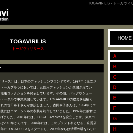
TOGAVIRILIS - トーガヴ
HOME
TOGAVIRILIS
トーガヴィリリース
A
B
Y
C
ガヴィリリース）は、日本のファッションブランドです。1997年に設立さ
D
とトーガプルラにおいては、女性用ファッションが展開されてい
男性用コレクションを発表しています。その他、バッグやシュー
E
ータルで事業展開しています。TOGAVIRILISの歴史を紐解く
れの古田泰子さんが創設しました。古田泰子さんは、1994年にエ
F
後にはコマーシャルの衣装を制作していました。1997年に彼女は
ました。2001年には、TOGA・Archivesを設立します。東京コ
G
は2001年からです。2004年には、このブランド初となる、直営店
H
にTOGA PULLAをスタートし、2006年からは活躍の場をパリに