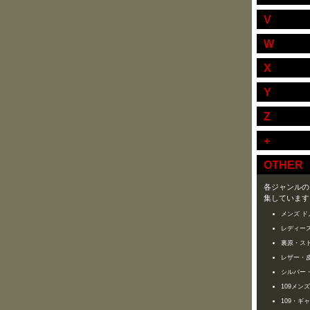
V
W
X
Y
Z
+
OTHER
各ジャンルの
集しています
メンズ ド
レディース
裏原・ス
レザー・
シルバー
109メン
109・ギ