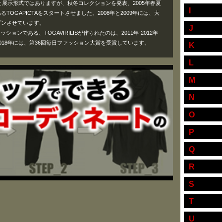
ると展示形式ではありますが、秋冬コレクションを発表、2005年春夏
I
TOGAPICTAをスタートさせました。2008年と2009年には、大
プンさせています。
J
ションである、TOGAVIRILISが作られたのは、2011年-2012年
018年には、第36回毎日ファッション大賞を受賞しています。
K
L
M
N
O
P
Q
R
S
T
U