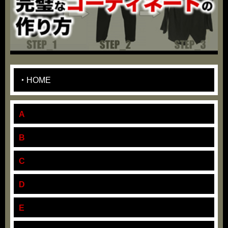
HOME
A
B
C
D
E