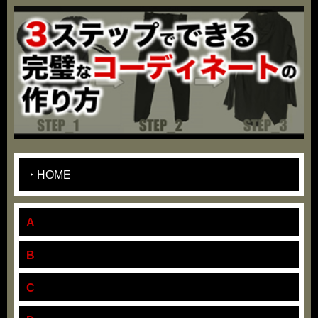
HOME
A
B
C