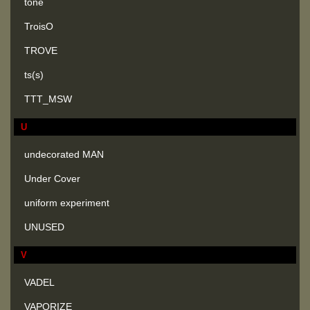
tone
TroisO
TROVE
ts(s)
TTT_MSW
U
undecorated MAN
Under Cover
uniform experiment
UNUSED
V
VADEL
VAPORIZE