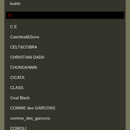
bukht
C
C.E
Catchball&Sons
CELT&COBRA
CHRISTIAN DADA
CHUNGKAWAI
CICATA
CLASS
Coal Black
COMME des GARCONS
comme_des_garcons
COMOLI