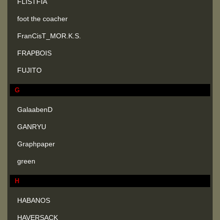
FLISTFIA
foot the coacher
FranCisT_MOR.K.S.
FRAPBOIS
FUJITO
G
GalaabenD
GANRYU
Graphpaper
green
H
HABANOS
HAVERSACK