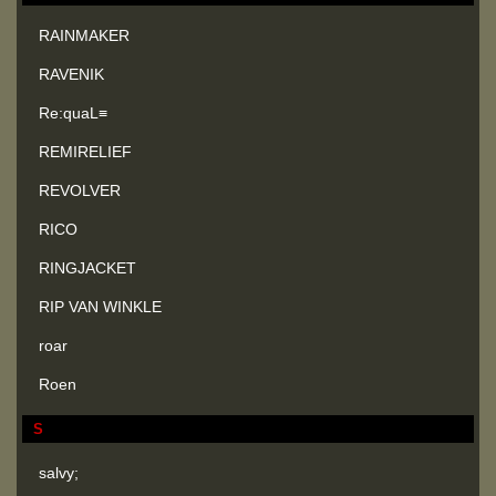
RAINMAKER
RAVENIK
Re:quaL≡
REMIRELIEF
REVOLVER
RICO
RINGJACKET
RIP VAN WINKLE
roar
Roen
S
salvy;