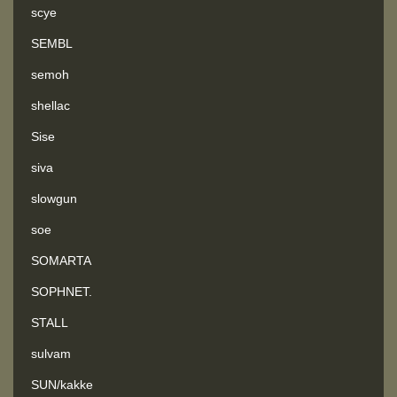
scye
SEMBL
semoh
shellac
Sise
siva
slowgun
soe
SOMARTA
SOPHNET.
STALL
sulvam
SUN/kakke