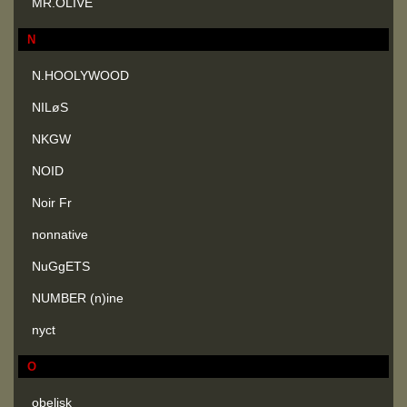
MR.OLIVE
N
N.HOOLYWOOD
NILøS
NKGW
NOID
Noir Fr
nonnative
NuGgETS
NUMBER (n)ine
nyct
O
obelisk