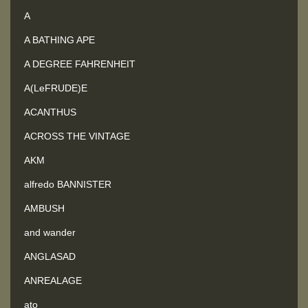
A
A BATHING APE
A DEGREE FAHRENHEIT
A(LeFRUDE)E
ACANTHUS
ACROSS THE VINTAGE
AKM
alfredo BANNISTER
AMBUSH
and wander
ANGLASAD
ANREALAGE
ato