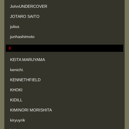
JohnUNDERCOVER
JOTARO SAITO
julius
junhashimoto
K
KEITA MARUYAMA
kenichi.
KENNETHFIELD
KHOKI
KIDILL
KIMINORI MORISHITA
kiryuyrik