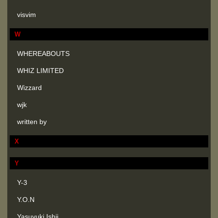
visvim
W
WHEREABOUTS
WHIZ LIMITED
Wizzard
wjk
written by
X
Y
Y-3
Y.O.N
Yasuyuki Ishii