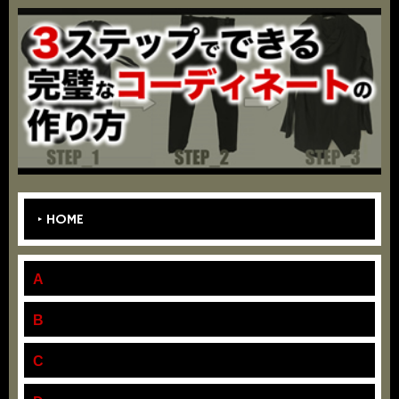
HOME
A
B
C