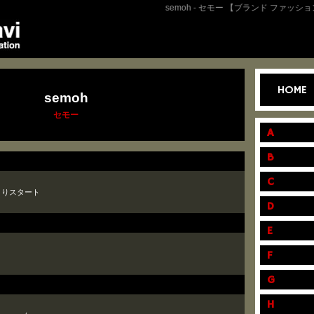
semoh - セモー 【ブランド ファッション 
HOME
semoh
セモー
A
B
C
よりスタート
D
E
F
G
H