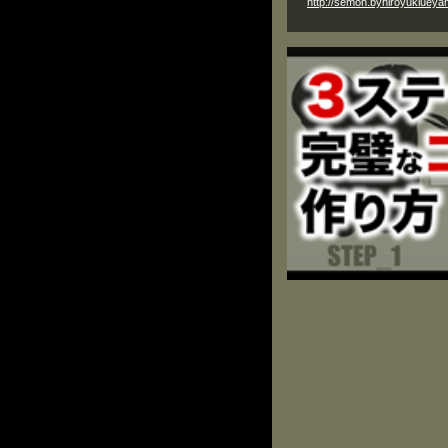
http://semoh.byhiroyukiuey