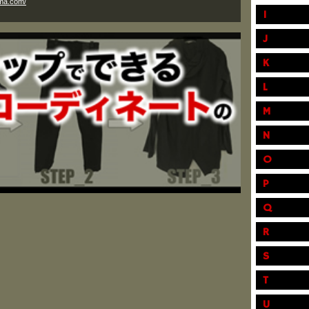
ama.com/
I
J
K
L
M
N
O
P
Q
R
S
T
U