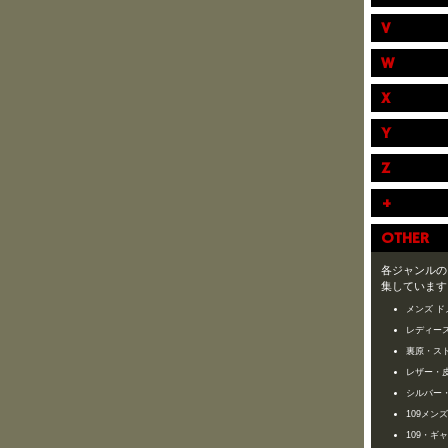
V
W
X
Y
Z
+
OTHER
各ジャンルの
集しています
メンズ ド
レディース
裏原・ス
レザー・
シルバー
109メン
109・ギ