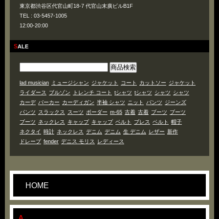
東京都渋谷区代官山町18-7 代官山末廣ビルB1F
TEL : 03-5457-1005
12:00-20:00
SALE
lad musician
ミュージシャン
ジャケット
コート
カットソー
ジャケット
ライダース
ブルゾン
トレンチ コート
tシャツ
tシャツ
シャツ
シャツ
カーデ
パーカー
カーディガン
半袖 シャツ
ニット
パンツ
ジーンズ
パンツ
スラックス
スーツ
ボーダー
m-65
古着
古着
ブーツ
ブーツ
ブーツ
ネックレス
キャップ
キャップ
ベルト
ブレス
ベルト
帽子
ネクタイ
時計
ネックレス
デニム
デニム
生 デニム
レザー
新作
ドレープ
fender
デニス モリス
レディース
HOME
A