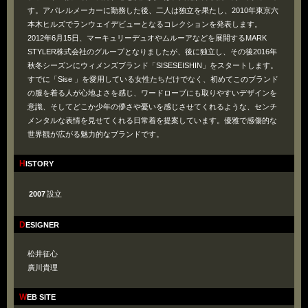
す。アパレルメーカーに勤務した後、二人は独立を果たし、2010年東京六
本木ヒルズでランウェイデビューとなるコレクションを発表します。
2012年6月15日、マーキュリーデュオやムルーアなどを展開するMARK
STYLER株式会社のグループとなりましたが、後に独立し、その後2016年
秋冬シーズンにウィメンズブランド「SISESEISHIN」をスタートします。
すでに「Sise 」を愛用している女性たちだけでなく、初めてこのブランド
の服を着る人が心地よさを感じ、ワードローブにも取りやすいデザインを
意識、そしてどこか少年の儚さや憂いを感じさせてくれるような、センチ
メンタルな表情を見せてくれる日常着を提案しています。優雅で感傷的な
世界観が広がる魅力的なブランドです。
HISTORY
2007
設立
DESIGNER
松井征心
廣川貴理
WEB SITE