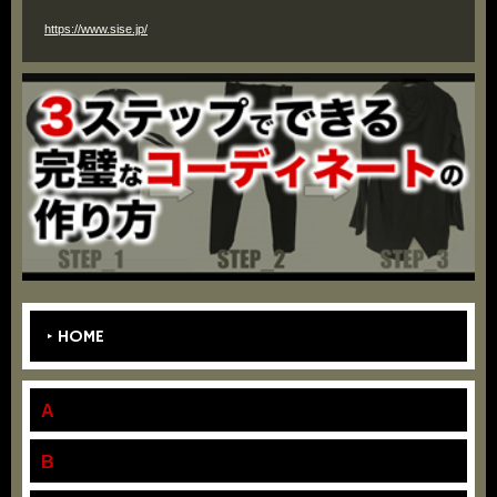
https://www.sise.jp/
HOME
A
B