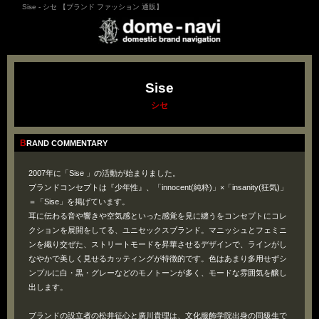
Sise - シセ 【ブランド ファッション 通販】
Sise
シセ
BRAND COMMENTARY
2007年に「Sise 」の活動が始まりました。
ブランドコンセプトは『少年性』、「innocent(純粋)」×「insanity(狂気)」
＝「Sise」を掲げています。
耳に伝わる音や響きや空気感といった感覚を見に纏うをコンセプトにコレ
クションを展開をしてる、ユニセックスブランド。マニッシュとフェミニ
ンを織り交ぜた、ストリートモードを昇華させるデザインで、ラインがし
なやかで美しく見せるカッティングが特徴的です。色はあまり多用せずシ
ンプルに白・黒・グレーなどのモノトーンが多く、モードな雰囲気を醸し
出します。
ブランドの設立者の松井征心と廣川貴理は、文化服飾学院出身の同級生で