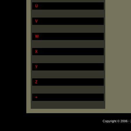
U
V
W
X
Y
Z
+
Copyright © 2006 - 