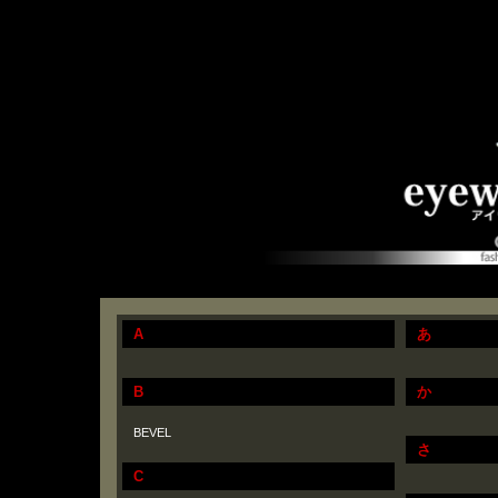
A
あ
B
か
BEVEL
さ
C