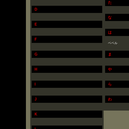
た
D
な
E
は
F
ベベル
G
ま
H
や
I
ら
J
わ
K