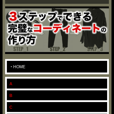
HOME
A
B
C