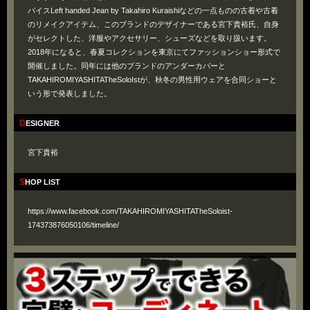
バイスLeft handed Jean by Takahiro Kuraishiなどの一点ものの古着や古着
のリメイクアイテム、このブランドのデザイナーである宮下貴裕氏、自身
がセレクトした、洋服やアクセサリー、シューズなどを取り扱います。
2018年になると、春夏コレクションを東京にてファッションショー形式で
開催しました。同年には他のブランドのアンダーカバーと
TAKAHIROMIYASHITATheSoloIstが、秋冬の男性用ウェアを合同ショーと
いう形で発表しました。
DESIGNER
宮下貴裕
SHOP LIST
https://www.facebook.com/TAKAHIROMIYASHITATheSoloist-
174373876050106/timeline/