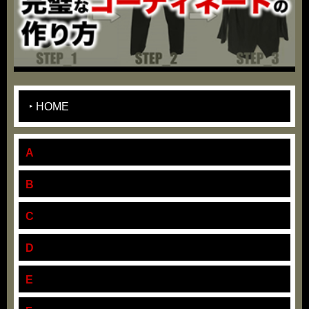
HOME
A
B
C
D
E