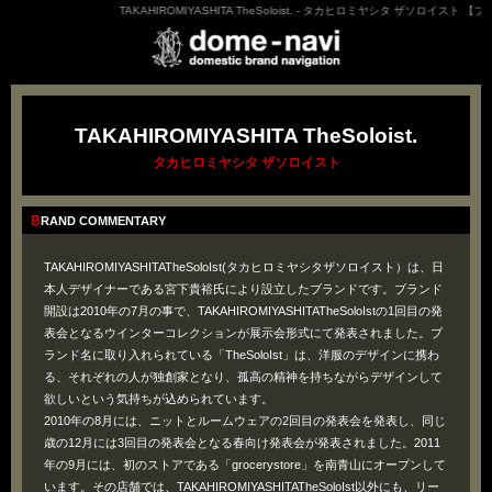
TAKAHIROMIYASHITA TheSoloist. - タカヒロミヤシタ ザソロイスト 【
TAKAHIROMIYASHITA TheSoloist.
タカヒロミヤシタ ザソロイスト
BRAND COMMENTARY
TAKAHIROMIYASHITATheSoloIst(タカヒロミヤシタザソロイスト）は、日
本人デザイナーである宮下貴裕氏により設立したブランドです。ブランド
開設は2010年の7月の事で、TAKAHIROMIYASHITATheSoloIstの1回目の発
表会となるウインターコレクションが展示会形式にて発表されました。ブ
ランド名に取り入れられている「TheSoloIst」は、洋服のデザインに携わ
る、それぞれの人が独創家となり、孤高の精神を持ちながらデザインして
欲しいという気持ちが込められています。
2010年の8月には、ニットとルームウェアの2回目の発表会を発表し、同じ
歳の12月には3回目の発表会となる春向け発表会が発表されました。2011
年の9月には、初のストアである「grocerystore」を南青山にオープンして
います。その店舗では、TAKAHIROMIYASHITATheSoloIst以外にも、リー