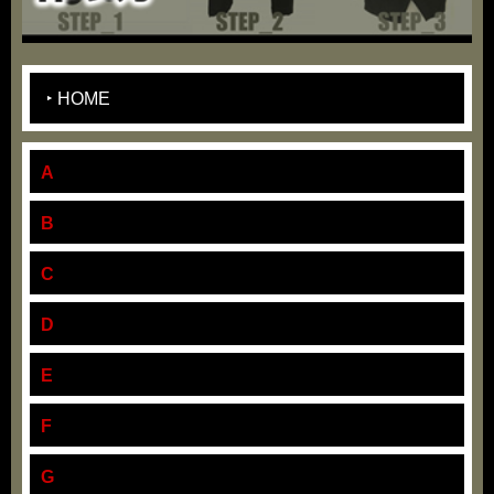
HOME
A
B
C
D
E
F
G