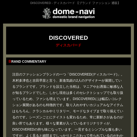
DISCOVERED - ディスカバード 【ブランド ファッション 通販】
DISCOVERED
ディスカバード
BRAND COMMENTARY
注目のファッションブランドの一つ「DISCOVERED(ディスカバード)」。
木村多津也と吉田早苗と言う、新進気鋭の2人のデザイナーが展開してい
るブランドです。ブランドを設立した当初は、マニアやお洒落に敏感な人
が知るブランドでした。しかし現在は多くのセレクトショップでも取り扱
っているため、ファンも増えています。DISCOVEREDには幅広いコレク
ション展開があるのも特徴的です。取り入れやすいカジュアルなアイテム
はもちろん、クラシカルやミリタリー、モードなタイプまで取り揃えてい
るのです。シーズンごとにテイストも変わるため、常に新鮮さがあるのが
良い所でもあります。様々な要素が入っているオリジナリティが、
DISCOVEREDの持ち味になっています。一見するとシンプルな服も多い
ですが、よく見ると細部までしっかりとこだわって作られているのがわか