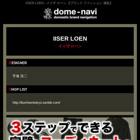
IISER LOEN - イイザ ローン 【ブランド ファッション 通販】
IISER LOEN
イイザ ローン
DESIGNER
手塚 浩二
SHOP LIST
http://iiserloentokyo.tumblr.com/