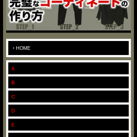
HOME
A
B
C
D
E