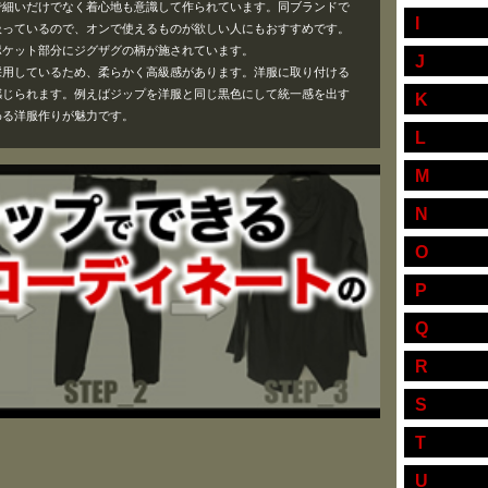
で細いだけでなく着心地も意識して作られています。同ブランドで
I
扱っているので、オンで使えるものが欲しい人にもおすすめです。
ポケット部分にジグザグの柄が施されています。
J
採用しているため、柔らかく高級感があります。洋服に取り付ける
感じられます。例えばジップを洋服と同じ黒色にして統一感を出す
K
わる洋服作りが魅力です。
L
M
N
O
P
Q
R
S
T
U