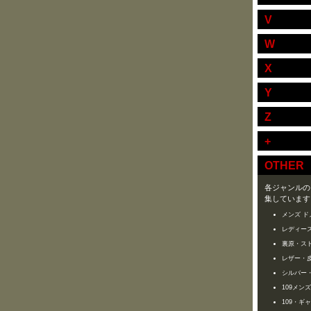
V
W
X
Y
Z
+
OTHER
各ジャンルの
集しています
メンズ ド
レディース
裏原・ス
レザー・
シルバー
109メン
109・ギ