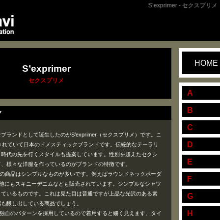
S’exprimer - セクスプリメ
HOME
S’exprimer
セクスプリメ
A
B
Y
C
ランドとして誕生したのがS’exprimer（セクスプリメ）です。こ
D
始されていて日本のドメスティックブランドです。伝統的なテーラリ
、時代の先を行くスタイルも提案しています。性別を超えたセクシ
E
て、様々な洋服を作っているのがブランドの特徴です。
プリメ）の商品はシンプルなものが多いです。例えばラウンドネックボーダ
F
。他にもスキニーデニムなども販売されています。シンプルなシャツ
しているものです。これは見た目は普通ですが上品な光沢のある素
G
感も醸し出している商品でしょう。
H
プリメ）独自のパターンを採用しているので着用すると細く見えます。タイ