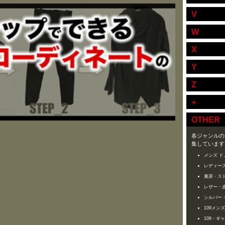
V
W
X
Y
Z
+
OTHER
各ジャンルの
集しています
メンズ ド
レディース
裏原・ス
レザー・
シルバー
109メン
109・ギ