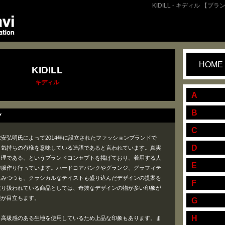
KIDILL - キディル 【ブラン
HOME
KIDILL
キディル
A
B
Y
C
の末安弘明氏によって2014年に設立されたファッションブランドで
D
と気持ちの有様を意味している造語であると言われています。真実
り理である、というブランドコンセプトを掲げており、着用する人
E
洋服作り行っています。ハードコアパンクやグランジ、グラフィテ
込みつつも、クラシカルなテイストも盛り込んだデザインの提案を
F
取り扱われている商品としては、奇抜なデザインの物が多い印象が
服が目立ちます。
G
H
、高級感のある生地を使用しているため上品な印象もあります。ま