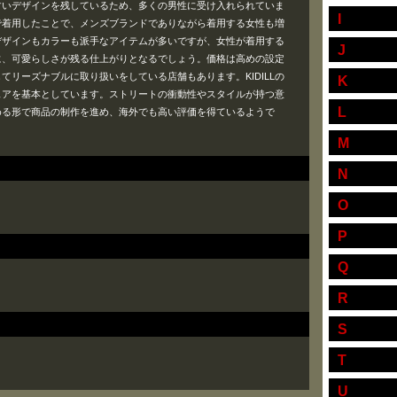
すいデザインを残しているため、多くの男性に受け入れられていま
I
で着用したことで、メンズブランドでありながら着用する女性も増
デザインもカラーも派手なアイテムが多いですが、女性が着用する
J
に、可愛らしさが残る仕上がりとなるでしょう。価格は高めの設定
てリーズナブルに取り扱いをしている店舗もあります。KIDILLの
K
ェアを基本としています。ストリートの衝動性やスタイルが持つ意
L
める形で商品の制作を進め、海外でも高い評価を得ているようで
M
N
O
P
Q
R
S
T
U