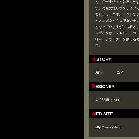
た、日常生活でも着用しや
す。有名女性歌手がライブ
加したようです。一見して
とメンズライクな印象の中
となっていますが、古着とし
デザインは、ストリートウ
味を、デザイナーが服に込
す。
HISTORY
2014
設立
DESIGNER
末安弘明（ヒロ）
WEB SITE
http://www.kidill.jp/