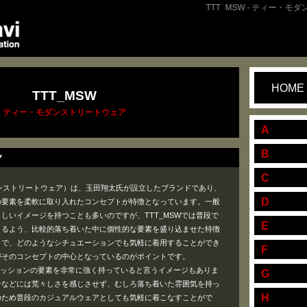
TTT_MSW - ティー・モダ
HOME
TTT_MSW
ティー・モダンストリートウェア
A
B
Y
C
モダンストリートウェア）は、玉田翔太氏が設立したブランドであり、
D
の要素を柔軟に取り入れたコンセプトが特徴となっています。一般
しいイメージを持つことも多いのですが、TTT_MSWでは普段で
E
きるよう、比較的落ち着いた中に個性的な要素を盛り込ませた特徴
とで、どのようなシチュエーションでも気軽に着用することができ
F
がそのコンセプトの中心となっているのがポイントです。
ファッションの要素を非常に強く持っていると言うイメージもありま
G
ンなどには荒々しさを感じさせず、むしろ落ち着いた雰囲気を持っ
H
のため普段のカジュアルウェアとしても気軽に着こなすことがで