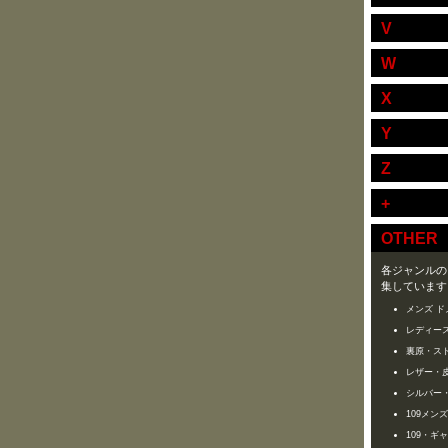
V
W
X
Y
Z
+
OTHER
各ジャンルの
集しています
メンズ ド
レディース
裏原・ス
レザー・
シルバー
109メン
109・ギ