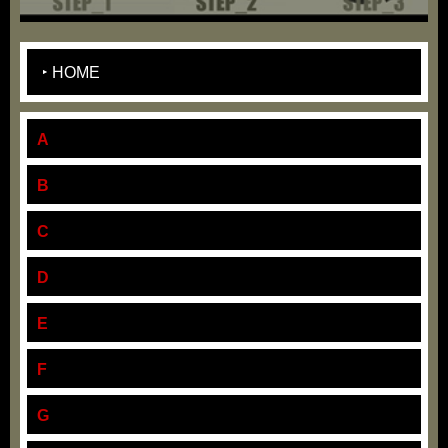
HOME
A
B
C
D
E
F
G