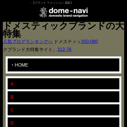
- 【ブランド ファッション 通販】
ドメスティックブランドの大
特集
人気ブログランキングへ
ドメスティッ
350-080
クブランド大特集サイト。
312-76
HOME
A
B
C
D