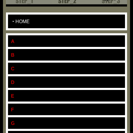
HOME
A
B
C
D
E
F
G