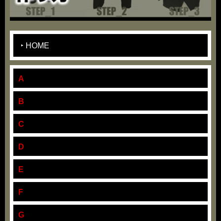
HOME
A
B
C
D
E
F
G