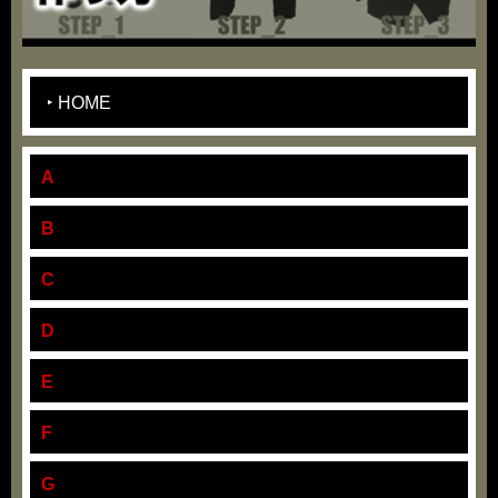
HOME
A
B
C
D
E
F
G