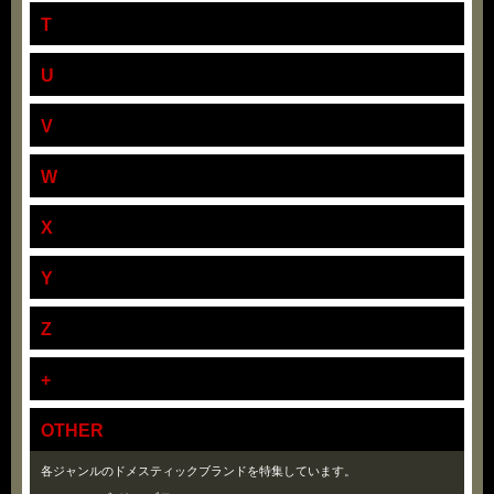
T
U
V
W
X
Y
Z
+
OTHER
各ジャンルのドメスティックブランドを特集しています。