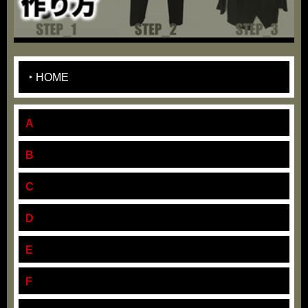
HOME
A
B
C
D
E
F