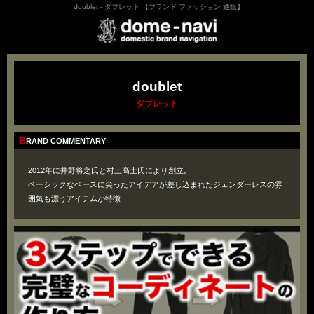
doublet - ダブレット 【ブランド ファッション 通販】
doublet
ダブレット
BRAND COMMENTARY
2012年に井野将之氏と村上高士氏により創立。
ベーシックなベースに尖ったアイデアが差し込まれたジェンダーレスの雰
囲気も漂うアイテムが特徴