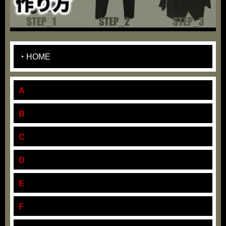
HOME
A
B
C
D
E
F