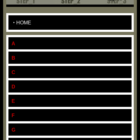
HOME
A
B
C
D
E
F
G