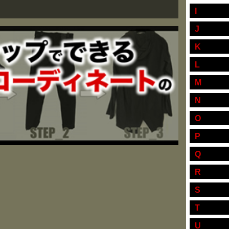
I
J
K
L
M
N
O
P
Q
R
S
T
U