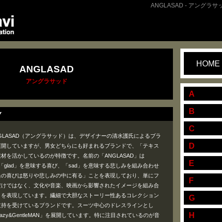
ANGLASAD - アングラサッ
HOME
ANGLASAD
アングラサッド
A
B
Y
C
GLASAD（アングラサッド）は、デザイナーの清水護氏によるブラ
D
展開していますが、男女どちらにも好まれるブランドで、「テキス
材を活かしているのが特徴です。名前の「ANGLASAD」は
E
、「glad」を意味する喜び、「sad」を意味する悲しみを組み合わせ
当の喜びは怒りや悲しみの中に有る」ことを表現しており、単にフ
F
だけではなく、文化や音楽、映画から影響されたイメージを組み合
」を表現しています。繊細で大胆なストーリー性あるコレクション
G
支持を受けているブランドです。スーツ中心のドレスラインとし
H
ForCrazy&GentleMAN」を展開しています。特に注目されているのが音