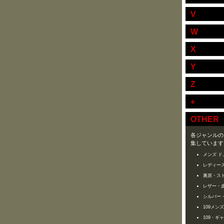
V
W
X
Y
Z
+
OTHER
各ジャンルの
集しています
メンズ ド
レディース
裏原・ス
レザー・
シルバー
109メン
109・ギ