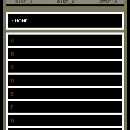
HOME
A
B
C
D
E
F
G