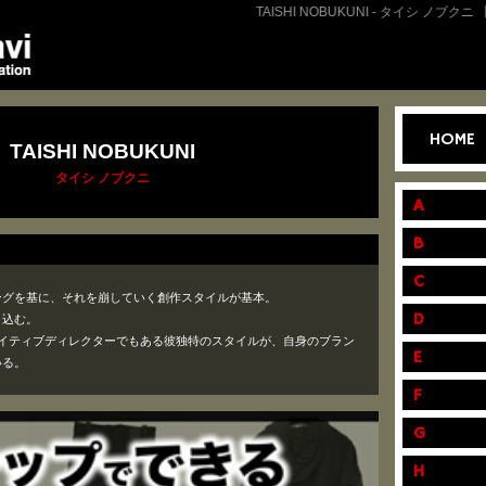
TAISHI NOBUKUNI - タイシ ノブクニ
HOME
TAISHI NOBUKUNI
タイシ ノブクニ
A
B
C
ングを基に、それを崩していく創作スタイルが基本。
D
り込む。
」クリエイティブディレクターでもある彼独特のスタイルが、自身のブラン
E
いる。
F
G
H