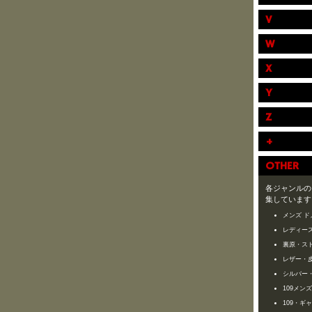
V
W
X
Y
Z
+
OTHER
各ジャンルの
集しています
メンズ ド
レディース
裏原・ス
レザー・
シルバー
109メン
109・ギ