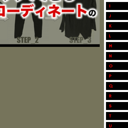
I
J
K
L
M
N
O
P
Q
R
S
T
U