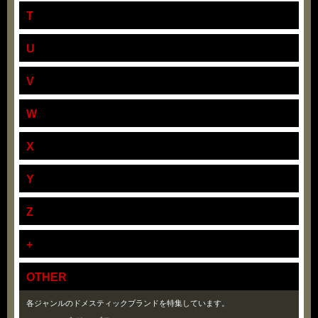
T
U
V
W
X
Y
Z
+
OTHER
各ジャンルのドメスティックブランドを特集しています。